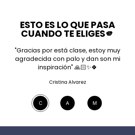
ESTO ES LO QUE PASA
CUANDO TE ELIGES🫵
"Gracias por está clase, estoy muy
agradecida con palo y dan son mi
inspiración" 🙏🏻✨🍀
Cristina Alvarez
C
A
M