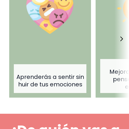
Mejora
Aprenderás a sentir sin
pens
huir de tus emociones
e