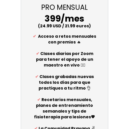
PRO MENSUAL
399/mes
(24.99 USD / 21.99 euros)
✔
Acceso a retos mensuales
con premios
🔥
✔
Clases diarias por Zoom
para tener el apoyo de un
maestro en vivo
🧘‍♀️
✔
Clases grabadas nuevas
todos los días para que
practiques a tu ritmo
👌
✔
Recetarios mensuales,
planes de entrenamiento
semanales y tips de
fisioterapia para lesiones💖
✔
La Comunidad Prayana
✌️