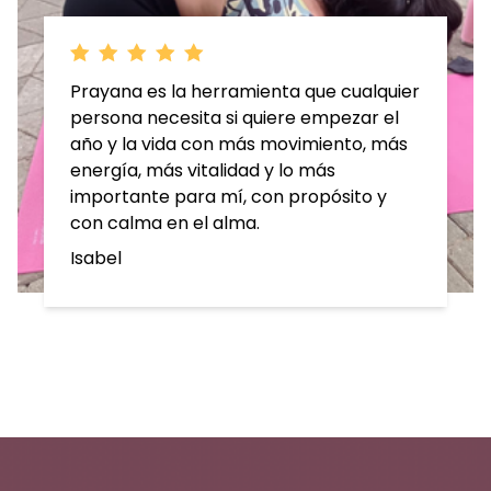
El curso me pareció muy bueno, me
ayudó mucho a qué mis piernas y
espalda no me dolieran pero sobre todo
a mantenerme flexible. Había incluso
días en los que duré con ese dolorcito al
terminar cada práctica.
Me quedé con ganas de tener el curso
por unos días más para ganar más
fuerza en el abdomen, pero de manera
general sí lo disfruté.
Yolanda