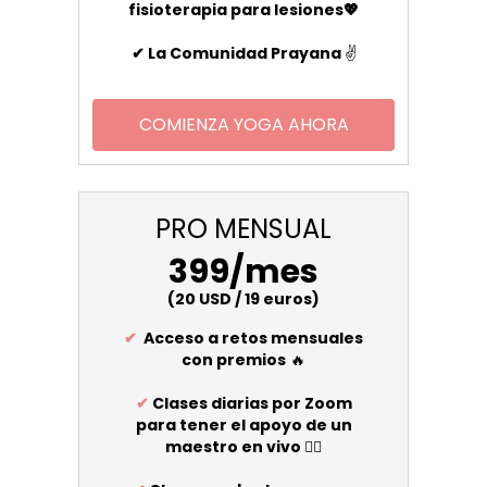
fisioterapia para lesiones💖
✔
La Comunidad Prayana
✌️
COMIENZA YOGA AHORA
PRO MENSUAL
399/mes
(20 USD / 19 euros)
✔
Acceso a retos mensuales
con premios
🔥
✔
Clases diarias por Zoom
para tener el apoyo de un
maestro en vivo
🧘‍♀️