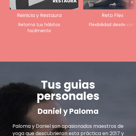
Reinicia y Restaura
Reto Flex
Retoma tus hábitos
Flexibilidad desde cer
facilmente
Tus guias
personales
Daniel y Paloma
Paloma y Daniel son apasionados maestros de
yoga que descubrieron esta práctica en 2017 y