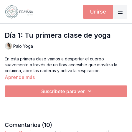
Unirse
Día 1: Tu primera clase de yoga
Palo Yoga
En esta primera clase vamos a despertar el cuerpo
suavemente a través de un flow accesible que moviliza la
columna, abre las caderas y activa la respiración.
Aprende más
Es una práctica perfecta para comenzar tu semana y liberar la
rigidez acumulada por el día a día.
Suscríbete para ver
Enfoque de la clase:
• movilidad de columna
• apertura de caderas
• respiración consciente
Comentarios (
10
)
Nivel: principiante / multinivel