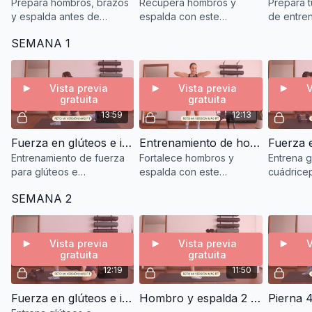
Prepara hombros, brazos
Recupera hombros y
Prepara t
y espalda antes de
espalda con este
de entren
entrenar con este
estiramiento suave para
calentami
SEMANA 1
calentamiento.
tren superior.
Vista previa
Vista previa
V
gratuita
gratuita
13:59
12:13
Fuerza en glúteos e isquiotibiales con mancuernas | Reto Mi Versión Más FIT
Entrenamiento de hombro y espalda con mancuernas | Reto Mi Versión Más FIT
Entrenamiento de fuerza
Fortalece hombros y
Entrena g
para glúteos e
espalda con este
cuádricep
isquiotibiales usando
entrenamiento con
de fuerza
SEMANA 2
pesas y banda de
mancuernas junto a Palo
para pier
resistencia.
Yoga.
Vista previa
Vista previa
V
gratuita
gratuita
12:19
11:50
Fuerza en glúteos e isquiotibiales con banda y mancuernas | Reto Mi Versión Más FIT
Hombro y espalda 2 | Reto Mi Versión Más FIT