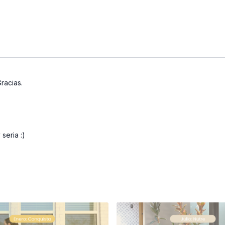
racias.
seria :)