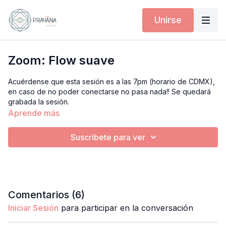
Unirse
Zoom: Flow suave
Acuérdense que esta sesión es a las 7pm (horario de CDMX),
en caso de no poder conectarse no pasa nada!! Se quedará
grabada la sesión.
Aprende más
Para entrar al zoom entra a este link:
https://us02web.zoom.us/j/86589647924
Suscríbete para ver
Comentarios (
6
)
Iniciar Sesión
para participar en la conversación