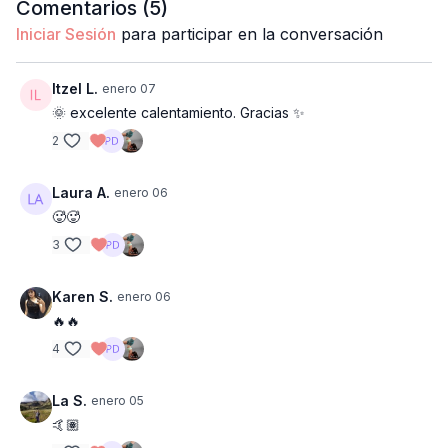
Comentarios (
5
)
Iniciar Sesión
para participar en la conversación
Itzel L.
enero 07
🌞 excelente calentamiento. Gracias ✨️
2
Laura A.
enero 06
🥵🥵
3
Karen S.
enero 06
🔥🔥
4
La S.
enero 05
🤙🏽