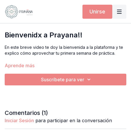
Unirse
Bienvenidx a Prayana!!
En este breve video te doy la bienvenida a la plataforma y te
explico cómo aprovechar tu primera semana de práctica.
Durante los próximos días vas a experimentar algunos de los
Aprende más
pilares de Prayana: yoga, fuerza, movilidad y descanso.
Suscríbete para ver
Las clases duran alrededor de 20 minutos y están pensadas
para que puedas integrarlas fácilmente en tu día.
Te recomiendo seguir los videos en orden, haciendo uno
por día.
Comentarios (
1
)
No necesitas hacerlo perfecto. Solo necesitas aparecer y
Iniciar Sesión
para participar en la conversación
moverte un poco.