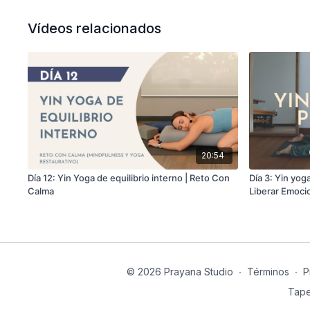
Vídeos relacionados
20:54
Día 12: Yin Yoga de equilibrio interno | Reto Con
Día 3: Yin yog
Calma
Liberar Emoci
© 2026 Prayana Studio
∙
Términos
∙
P
Tape