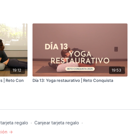
19:12
19:53
s | Reto Con
Día 13: Yoga restaurativo | Reto Conquista
tarjeta regalo
∙
Canjear tarjeta regalo
∙
ión ->