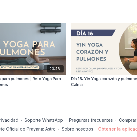
23:48
a para pulmones | Reto Yoga Para
Día 16: Yin Yoga corazón y pulmone
ones
Calma
rivacidad
∙
Soporte WhatsApp
∙
Preguntas frecuentes
∙
Comprar 
te Oficial de Prayana: Astro
∙
Sobre nosotros
Obtener la aplicac