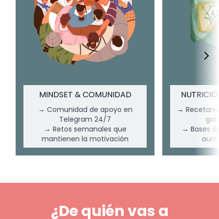
MINDSET & COMUNIDAD
NUTRICIÓ
→ Comunidad de apoyo en
→ Recetario
Telegram 24/7
gan
→ Retos semanales que
→ Bases de
mantienen la motivación
aume
¿De quién vas a