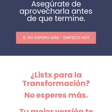
Asegúrate de
aprovecharla antes
de que termine.
💪 NO ESPERO MÁS - EMPIEZO HOY
¿Listx para la
Transformación?
No esperes más.
Tu mejor versión te