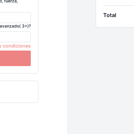
d, fuerza,
USA EL CÓDI
•⁠ ⁠Oferta activ
Total
¡Este reto empi
o avanzado( 3+)?
Es para ti si:
Quieres
expl
Buscas un
es
y condiciones
Necesitas
ac
Estás listx p
cuerpo
Tienes entre
bienestar em
Palo y Dan te g
prácticas de yo
gestión emocio
para que te sie
donde estés.
Incluye:
3 semanas d
ansiedad, en